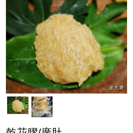
乾花膠/廣肚