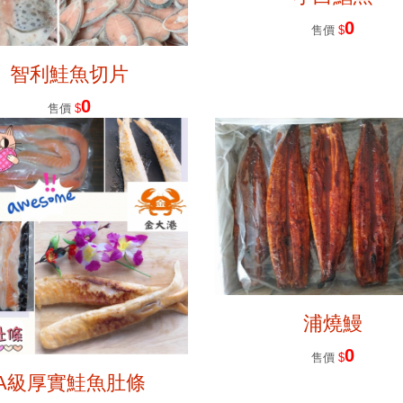
0
售價
$
智利鮭魚切片
0
售價
$
浦燒鰻
0
售價
$
A級厚實鮭魚肚條