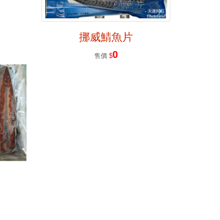
挪威鯖魚片
0
售價
$