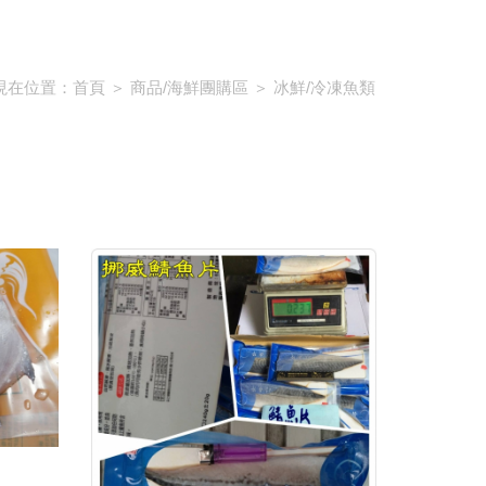
現在位置：
首頁
＞
商品/海鮮團購區
＞
冰鮮/冷凍魚類