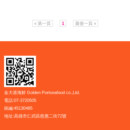
« 第一頁
1
最後一頁 »
金大港海鮮 Golden Portseafood co.,Ltd.
電話:07-3720505
統編:45130485
地址:高雄市仁武區慈惠二街72號